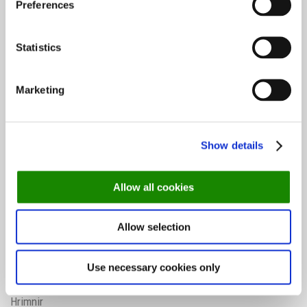
Preferences
Oslo-guide: Forfriskende sommermenyer
Statistics
De mest populære spisestedene så langt i 2026
Marketing
Helsinki-guiden: Her spiser du i verdens
Show details
lykkeligste land
Allow all cookies
De mest populære spisestedene så langt i 2026
Allow selection
Use necessary cookies only
Oslo-guide: Forfriskende sommermenyer