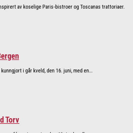
nspirert av koselige Paris-bistroer og Toscanas trattoriaer.
Bergen
nngjort i går kveld, den 16. juni, med en...
d Torv