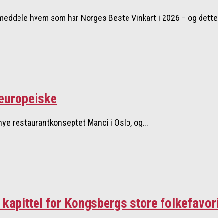
meddele hvem som har Norges Beste Vinkart i 2026 – og dette 
teuropeiske
t nye restaurantkonseptet Manci i Oslo, og...
t kapittel for Kongsbergs store folkefavori