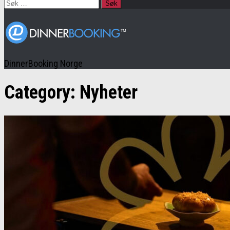
Søk
etter:
DinnerBooking Norge
Category:
Nyheter