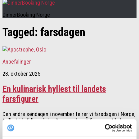
DinnerBooking Norge
Tagged:
farsdagen
Anbefalinger
28. oktober 2025
En kulinarisk hyllest til landets
farsfigurer
Den andre søndagen i november feirer vi farsdagen i Norge,
hvilket i år faller på den 9. november. Å finne noe til «han
som har alt» kan være litt av en utfordring. Da er
opplevelsesgaver, som et uforglemmelig måltid sammen