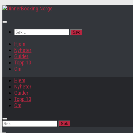
Søk
etter:
Hjem
Nyheter
Guider
Topp 10
Om
Hjem
Nyheter
Guider
Topp 10
Om
Søk
etter: