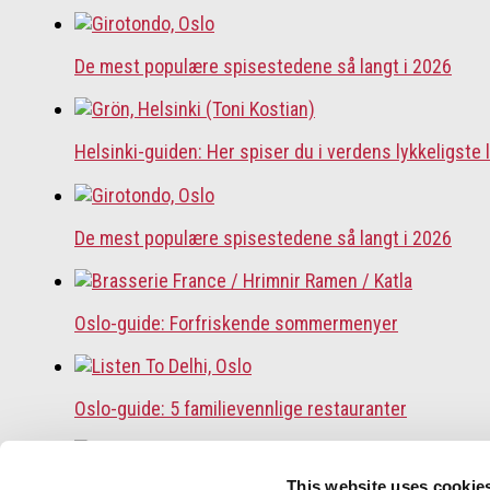
De mest populære spisestedene så langt i 2026
Helsinki-guiden: Her spiser du i verdens lykkeligste 
De mest populære spisestedene så langt i 2026
Oslo-guide: Forfriskende sommermenyer
Oslo-guide: 5 familievennlige restauranter
This website uses cookie