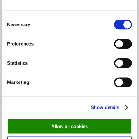
Consent
Follow:
Necessary
Selection
Preferences
Søk
Statistics
etter:
Popular Posts
Marketing
Recent Posts
Show details
Topp 10 restauranter i juli 2026
Allow all cookies
Oslo-guide: 5 familievennlige restauranter