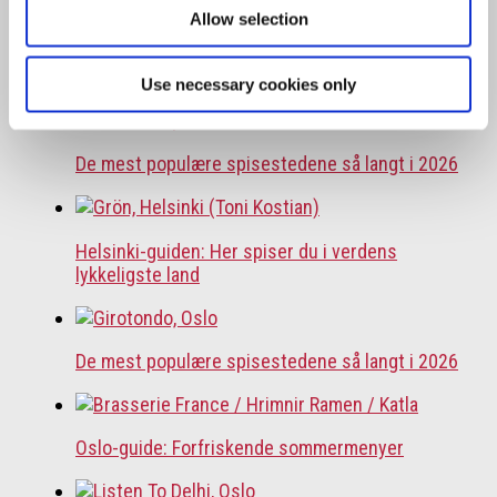
Allow selection
Oslo-guide: Forfriskende sommermenyer
Use necessary cookies only
De mest populære spisestedene så langt i 2026
Helsinki-guiden: Her spiser du i verdens
lykkeligste land
De mest populære spisestedene så langt i 2026
Oslo-guide: Forfriskende sommermenyer