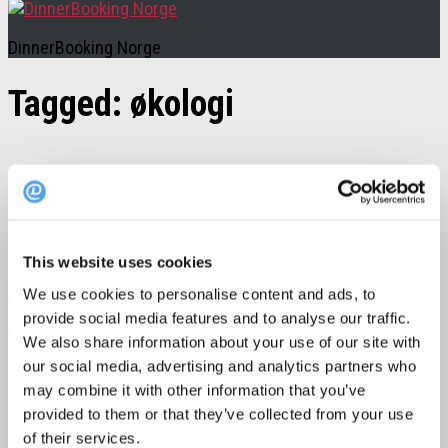
DinnerBooking Norge
Tagged:
økologi
Guider
6. juni 2019
This website uses cookies
Guide: Nyt naturlige druer på disse
We use cookies to personalise content and ads, to
restaurantene
provide social media features and to analyse our traffic.
We also share information about your use of our site with
our social media, advertising and analytics partners who
Det er blitt trendy å drikke naturlig vin! I denne guiden finner
du restauranter hvor du kan nyte...
may combine it with other information that you’ve
provided to them or that they’ve collected from your use
of their services.