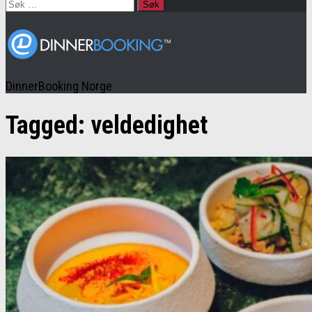
Søk
etter:
DinnerBooking Norge
Tagged:
veldedighet