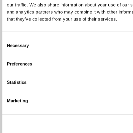
our traffic. We also share information about your use of our s
and analytics partners who may combine it with other informa
Oslo-guide: Forfriskende sommermenyer
that they’ve collected from your use of their services.
Consent
De mest populære spisestedene så langt i 2026
Necessary
Selection
Preferences
Helsinki-guiden: Her spiser du i verdens
lykkeligste land
Statistics
De mest populære spisestedene så langt i 2026
Marketing
Oslo-guide: Forfriskende sommermenyer