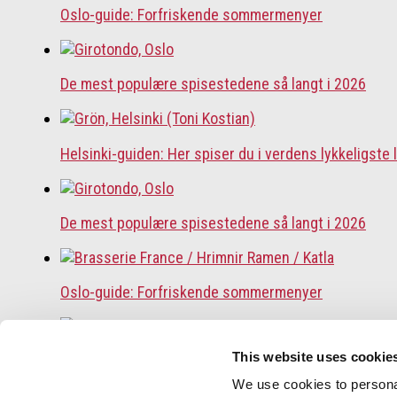
Oslo-guide: Forfriskende sommermenyer
De mest populære spisestedene så langt i 2026
Helsinki-guiden: Her spiser du i verdens lykkeligste 
De mest populære spisestedene så langt i 2026
Oslo-guide: Forfriskende sommermenyer
This website uses cookie
Oslo-guide: 5 familievennlige restauranter
We use cookies to personal