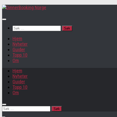
Søk
etter:
Hjem
Nyheter
Guider
Topp 10
Om
Hjem
Nyheter
Guider
Topp 10
Om
Søk
etter: