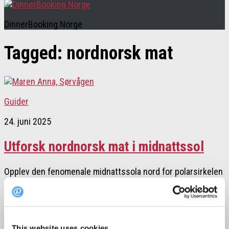
DinnerBooking Norge
Tagged:
nordnorsk mat
Guider
24. juni 2025
Utforsk nordnorsk mat i midnattssol
Opplev den fenomenale midnattssola nord for polarsirkelen
før lyset begynner å duppe ned under horisonten igjen fra
omkring...
This website uses cookies