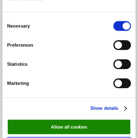
Consent
Necessary
Selection
Topp 10 restauranter i juli 2026
Preferences
Oslo-guide: 5 familievennlige restauranter
Statistics
Marketing
Oslo-guide: Forfriskende sommermenyer
Show details
De mest populære spisestedene så langt i 2026
Allow all cookies