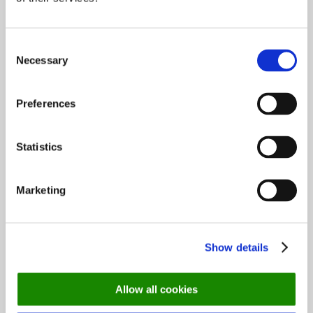
Consent
Necessary
Selection
Topp 10 restauranter i juli 2026
Preferences
Oslo-guide: 5 familievennlige restauranter
Statistics
Marketing
Oslo-guide: Forfriskende sommermenyer
Show details
De mest populære spisestedene så langt i 2026
Allow all cookies