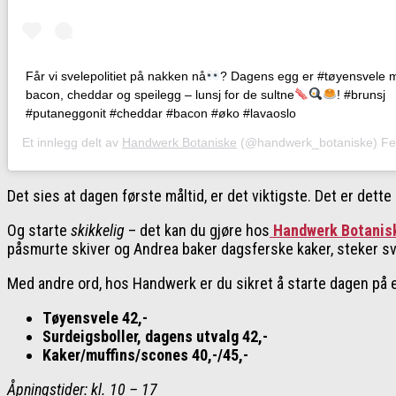
Får vi svelepolitiet på nakken nå
? Dagens egg er #tøyensvele m
bacon, cheddar og speilegg – lunsj for de sultne
! #brunsj
#putaneggonit #cheddar #bacon #øko #lavaoslo
Et innlegg delt av
Handwerk Botaniske
(@handwerk_botaniske)
Feb. 
Det sies at dagen første måltid, er det viktigste. Det er dett
Og starte
skikkelig
– det kan du gjøre hos
Handwerk Botanis
påsmurte skiver og Andrea baker dagsferske kaker, steker sve
Med andre ord, hos Handwerk er du sikret å starte dagen på 
Tøyensvele 42,-
Surdeigsboller, dagens utvalg 42,-
Kaker/muffins/scones 40,-/45,-
Åpningstider: kl. 10 – 17