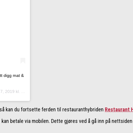
itt digg mat &
2019 kl. 7:42 PST
så kan du fortsette ferden til restauranthybriden
Restaurant 
u kan betale via mobilen. Dette gjøres ved å gå inn på nettsid