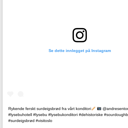
Se dette innlegget på Instagram
Rykende ferskt surdeigsbrød fra vårt konditori
@andresent
#lysebuhotell #lysebu #lysebukonditori #dehistoriske #sourdough
#surdeigsbrød #visitoslo