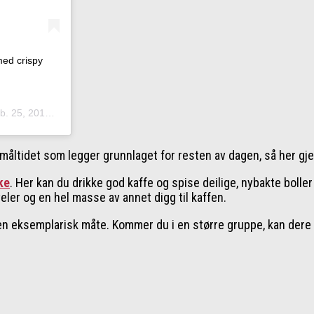
ed crispy
25, 2018 kl. 4:20 PST
e måltidet som legger grunnlaget for resten av dagen, så her gje
ke
. Her kan du drikke god kaffe og spise deilige, nybakte bolle
ler og en hel masse av annet digg til kaffen.
en eksemplarisk måte. Kommer du i en større gruppe, kan dere 