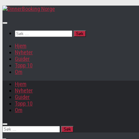
Søk
etter:
Hjem
Nyheter
Guider
Topp 10
Om
Hjem
Nyheter
Guider
Topp 10
Om
Søk
etter: