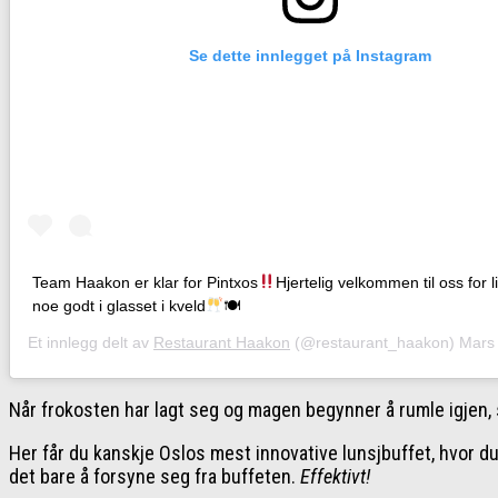
Se dette innlegget på Instagram
Team Haakon er klar for Pintxos
Hjertelig velkommen til oss for l
noe godt i glasset i kveld
🍽
Et innlegg delt av
Restaurant Haakon
(@restaurant_haakon)
Mars 7, 
Når frokosten har lagt seg og magen begynner å rumle igjen, 
Her får du kanskje Oslos mest innovative lunsjbuffet, hvor d
det bare å forsyne seg fra buffeten.
Effektivt!