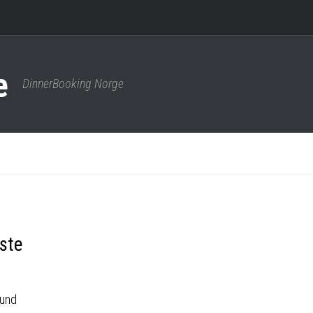
DinnerBooking Norge
ste
sund