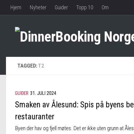
Hjem
Nyheter
Guider
Topp 10
Om
TAGGED:
T2
GUIDER
31. JULI 2024
Smaken av Ålesund: Spis på byens be
restauranter
Byen der hav og fjell møtes. Det er ikke uten grunn at Åle