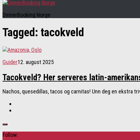
DinnerBooking Norge
Tagged:
tacokveld
Guider
12. august 2025
Tacokveld? Her serveres latin-amerikans
Nachos, quesedillas, tacos og carnitas! Unn deg en ekstra tri
Follow: