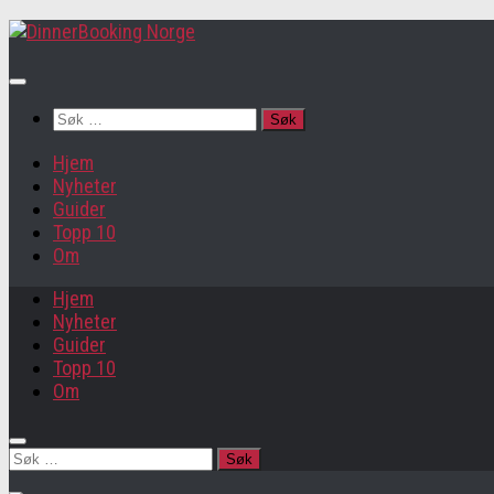
Søk
etter:
Hjem
Nyheter
Guider
Topp 10
Om
Hjem
Nyheter
Guider
Topp 10
Om
Søk
etter: