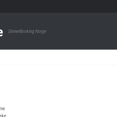
DinnerBooking Norge
rme
rske