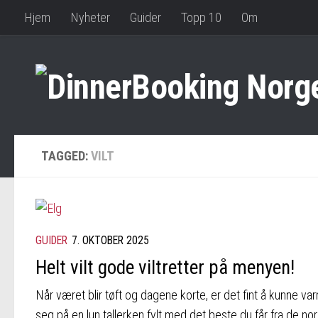
Hjem
Nyheter
Guider
Topp 10
Om
TAGGED:
VILT
GUIDER
7. OKTOBER 2025
Helt vilt gode viltretter på menyen!
Når været blir tøft og dagene korte, er det fint å kunne va
seg på en lun tallerken fylt med det beste du får fra de no