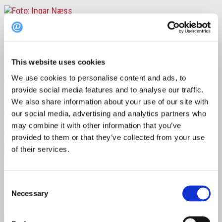
Nyheter
13. juni 2017
This website uses cookies
Fine dining-restaurant tilfredsstiller
We use cookies to personalise content and ads, to
gjestene: «Etter min mening Oslos
provide social media features and to analyse our traffic.
We also share information about your use of our site with
beste restaurant»
our social media, advertising and analytics partners who
may combine it with other information that you’ve
À L’aise var gjestenes favoritt på DinnerBooking i mai.
provided to them or that they’ve collected from your use
of their services.
Nyheter
Consent
13. mars 2017
Necessary
Selection
Møt mannen bak nye Restaurant À