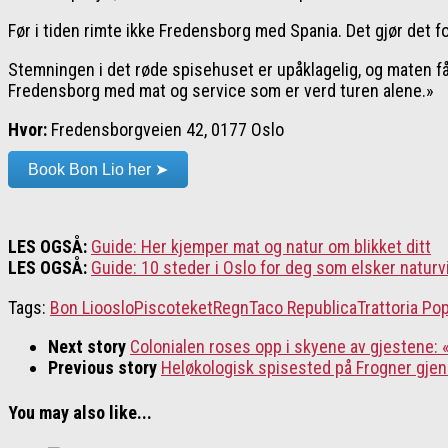
Før i tiden rimte ikke Fredensborg med Spania. Det gjør det f
Stemningen i det røde spisehuset er upåklagelig, og maten får
Fredensborg med mat og service som er verd turen alene.»
Hvor:
Fredensborgveien 42, 0177 Oslo
Book Bon Lio her ➤
LES OGSÅ:
Guide: Her kjemper mat og natur om blikket ditt
LES OGSÅ:
Guide: 10 steder i Oslo for deg som elsker naturv
Tags:
Bon Lio
oslo
Piscoteket
Regn
Taco Republica
Trattoria Po
Next story
Colonialen roses opp i skyene av gjestene: 
Previous story
Heløkologisk spisested på Frogner gje
You may also like...