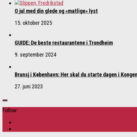
O jul med din glede og «matlige» lyst
15. oktober 2025
GUIDE: De beste restaurantene i Trondheim
9. september 2024
Brunsj i København: Her skal du starte dagen i Konge
27. juni 2023
Follow: