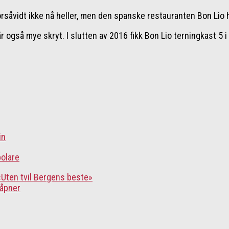
orsåvidt ikke nå heller, men den spanske restauranten Bon Lio h
 også mye skryt. I slutten av 2016 fikk Bon Lio terningkast 5 
in
polare
«Uten tvil Bergens beste»
nåpner