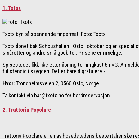
1. Txtox
Txotx byr på spennende fingermat. Foto: Txotx
Txotx åpnet bak Schoushallen i Oslo i oktober og er spesiali
småretter og andre små godbiter. Prisene er rimelige.
Spisestedet fikk like etter åpning terningkast 6 i VG. Anmeld
fullstendig i skyggen. Det er bare å gratulere.»
Hvor:
Trondheimsveien 2, 0560 Oslo, Norge
Ta kontakt via bar@txotx.no for bordreservasjon.
2. Trattoria Popolare
Trattoria Popolare er en av hovedstadens beste italienske res