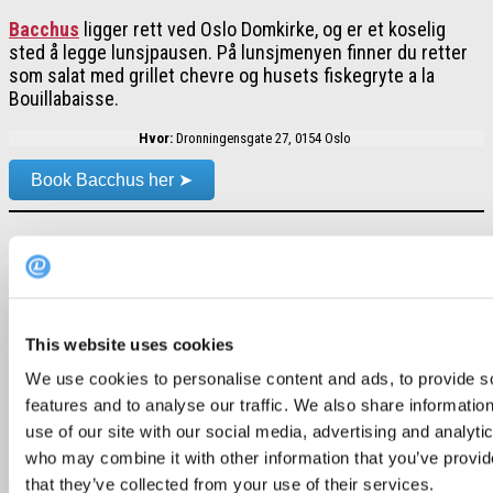
Bacchus
ligger rett ved Oslo Domkirke, og er et koselig
sted å legge lunsjpausen. På lunsjmenyen finner du retter
som salat med grillet chevre og husets fiskegryte a la
Bouillabaisse.
Hvor:
Dronningensgate 27, 0154 Oslo
Book Bacchus her ➤
Sentralen
https://www.instagram.com/p/B0lQ7sUiixw/
This website uses cookies
Sentralen
restaurant ligger godt plassert i Øvre Slottsgate
3, og serverer en rekke innbydende lunsjretter. Vil du stole
We use cookies to personalise content and ads, to provide s
på de dyktige kokkene kan du velge “et sentralt utvalg” til
features and to analyse our traffic. We also share informatio
210,- som består av 2 utvalgte retter fra menyen.
use of our site with our social media, advertising and analyti
who may combine it with other information that you’ve provid
Hvor:
Øvre slottsgate 3, 0457 Oslo
that they’ve collected from your use of their services.