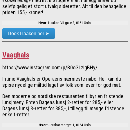
«kosefredag» med litt kraftigere mat. I tillegg finner du
selvfølgelig et stort utvalg sideretter. Alt til den behagelige
prisen 155,- kroner!
Hvor:
Haakon VII gate 2, 0161 Oslo
Book Haakon her ➤
Vaaghals
https://www.instagram.com/p/B0oGLzIgBHy/
Intime Vaaghals er Operaens nærmeste nabo. Her kan du
spise nydelige måltid laget av folk som lever for god mat.
Den moderne og nordiske restauranten tilbyr en fristende
lunsjmeny. Enten Dagens lunsj 2-retter for 285,- eller
Dagens lunsj 3-retter for 385,-, i tillegg til mange fristende
enkelt-retter.
Hvor:
Jernbanetorget 1, 0154 Oslo