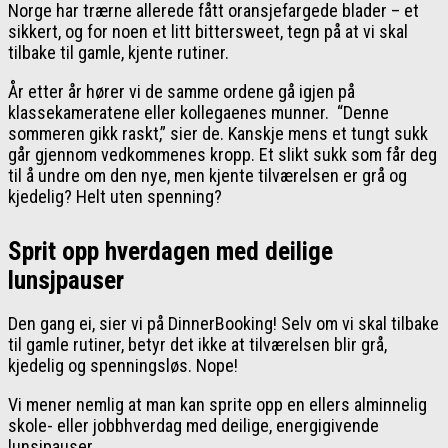
Norge har trærne allerede fått oransjefargede blader – et
sikkert, og for noen et litt bittersweet, tegn på at vi skal
tilbake til gamle, kjente rutiner.
År etter år hører vi de samme ordene gå igjen på
klassekameratene eller kollegaenes munner. “Denne
sommeren gikk raskt,” sier de. Kanskje mens et tungt sukk
går gjennom vedkommenes kropp. Et slikt sukk som får deg
til å undre om den nye, men kjente tilværelsen er grå og
kjedelig? Helt uten spenning?
Sprit opp hverdagen med deilige
lunsjpauser
Den gang ei, sier vi på DinnerBooking! Selv om vi skal tilbake
til gamle rutiner, betyr det ikke at tilværelsen blir grå,
kjedelig og spenningsløs. Nope!
Vi mener nemlig at man kan sprite opp en ellers alminnelig
skole- eller jobbhverdag med deilige, energigivende
lunsjpauser.