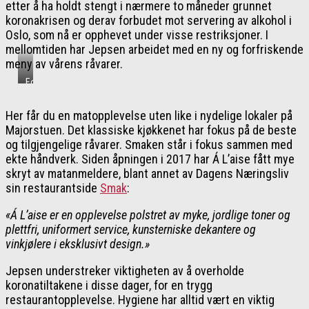
etter å ha holdt stengt i nærmere to måneder grunnet
koronakrisen og derav forbudet mot servering av alkohol i
Oslo, som nå er opphevet under visse restriksjoner. I
mellomtiden har Jepsen arbeidet med en ny og forfriskende
meny av vårens råvarer.
Foto:
Restaurant
À
Her får du en matopplevelse uten like i nydelige lokaler på
L’aise
Majorstuen. Det klassiske kjøkkenet har fokus på de beste
og tilgjengelige råvarer. Smaken står i fokus sammen med
ekte håndverk. Siden åpningen i 2017 har Á L’aise fått mye
skryt av matanmeldere, blant annet av Dagens Næringsliv
sin restaurantside
Smak
:
«Á L’aise er en opplevelse polstret av myke, jordlige toner og
plettfri, uniformert service, kunsterniske dekantere og
vinkjølere i eksklusivt design.»
Jepsen understreker viktigheten av å overholde
koronatiltakene i disse dager, for en trygg
restaurantopplevelse. Hygiene har alltid vært en viktig