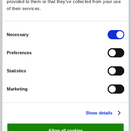
provided to them or that they’ve collected from your use
of their services.
Consent
Necessary
Selection
Preferences
Foto: Restaurant Á L’aise
Statistics
Det kan være en god idé å være litt tidlig ute med booking
Marketing
av bord hos À L’aise i tiden fremover, restauranten har
allerede blitt fullbooket noen av de kommende dagene i mai
noe som tyder på stor pågang blant gjestene som endelig
kan få nyte et etterlengtet fransk gourmetmåltid.
Show details
Book Á L'aise her ➤
Allow all cookies