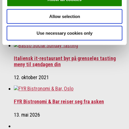
Tags:
alaise
Next story
Nyetablert sushibar-konsept i Oslo!
Allow selection
Previous story
Åpner for alkoholservering igjen
You may also like...
Use necessary cookies only
Italiensk it-restaurant byr på grenseløs tasting
meny til søndagen din
12. oktober 2021
FYR Bistronomi & Bar reiser seg fra asken
13. mai 2026