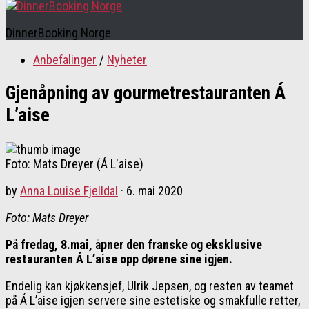
DinnerBooking Norge
Anbefalinger
/
Nyheter
Gjenåpning av gourmetrestauranten Á
L’aise
Foto: Mats Dreyer (Á L'aise)
by
Anna Louise Fjelldal
·
6. mai 2020
Foto: Mats Dreyer
På fredag, 8.mai, åpner den franske og eksklusive
restauranten Á L’aise opp dørene sine igjen.
Endelig kan kjøkkensjef, Ulrik Jepsen, og resten av teamet
på Á L’aise igjen servere sine estetiske og smakfulle retter,