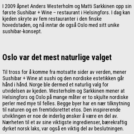
I 2009 åpnet Anders Westerholm og Matti Sarkkinen opp sin
første Sushibar + Wine – restaurant i Helsingfors. I dag kan
kjeden skryte av fem restauranter i den finske
hovedstaden, og nå inntar de også Oslo med sitt unike
sushibar-konsept.
Oslo var det mest naturlige valget
Til tross for å komme fra motsatte sider av verden, mener
Sushibar + Wine at sushi og den nordiske estetikken går
hånd i hånd. Norge ble dermed et naturlig valg for
utvidelsen av kjeden. Westerholm og Sarkkinen mener at
Helsingfors og Oslo på mange måter er to skjulte nordiske
perler med mye til felles. Begge byer har en nær tilknytning
til naturen og en fremtidsrettet etos. Den inspirerende
utviklingen er noe de inderlig ønsker å være en del av.
Nærheten til et av sine viktigste ingredienser, bærekraftig
dyrket norsk laks, var også en viktig del av beslutningen.