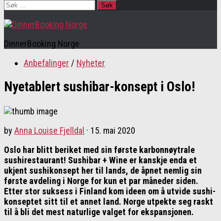
Søk
etter:
DinnerBooking Norge
Anbefalinger
/
Nyheter
Nyetablert sushibar-konsept i Oslo!
by
Anna Louise Fjelldal
·
15. mai 2020
Oslo har blitt beriket med sin første karbonnøytrale
sushirestaurant! Sushibar + Wine er kanskje enda et
ukjent sushikonsept her til lands, de åpnet nemlig sin
første avdeling i Norge for kun et par måneder siden.
Etter stor suksess i Finland kom ideen om å utvide sushi-
konseptet sitt til et annet land. Norge utpekte seg raskt
til å bli det mest naturlige valget for ekspansjonen.