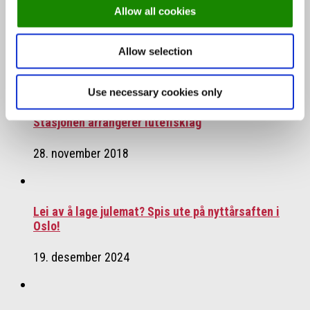
Allow all cookies
Previous story
Gjenåpning av gourmetrestauranten
Á L’aise
Allow selection
You may also like...
Use necessary cookies only
Stasjonen arrangerer lutefisklag
28. november 2018
Lei av å lage julemat? Spis ute på nyttårsaften i
Oslo!
19. desember 2024