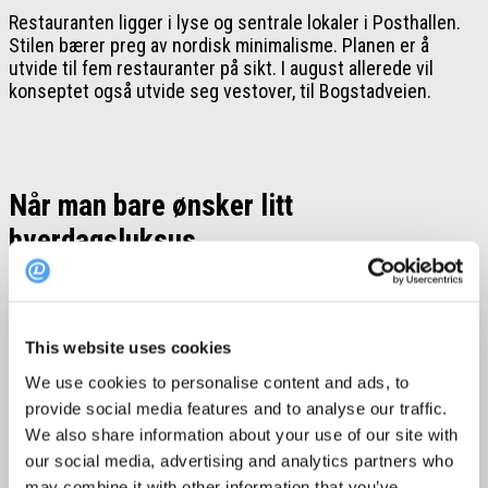
Restauranten ligger i lyse og sentrale lokaler i Posthallen.
Stilen bærer preg av nordisk minimalisme. Planen er å
utvide til fem restauranter på sikt. I august allerede vil
konseptet også utvide seg vestover, til Bogstadveien.
Når man bare ønsker litt
hverdagsluksus
Til
Finansavisen
uttaler Westerholm at Sushibar + Wine ikke
er luksus-sushi, som Alex Sushi og Omakase. Restauranten
tilbyr mer en hverdagsluksus. Her kan man forvente god
This website uses cookies
mat, samt en fin opplevelse sammen med venner. På
We use cookies to personalise content and ads, to
menyen finner man klassiske nigiri og maki set-menyer,
men også andre retter som poke bowls og special sashimi.
provide social media features and to analyse our traffic.
Det blir brukt vegansk majones i sushien, som gjør at de
We also share information about your use of our site with
fleste vegetar-sushiene også er veganske. Sammen med
our social media, advertising and analytics partners who
maten kan du nyte et glass med økologisk vin fra små,
may combine it with other information that you’ve