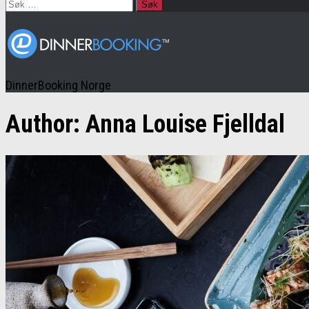
Søk
etter:
DinnerBooking Norge
Author:
Anna Louise Fjelldal