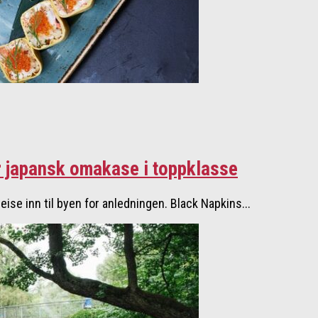
r japansk omakase i toppklasse
eise inn til byen for anledningen. Black Napkins...