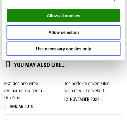
Guide: Her får du sensommerens beste norske
råvarer
Allow all cookies
PREVIOUS STORY
Allow selection
Sommerguide til en perfekt helg i Oslo: Opplev det
beste av byen
Use necessary cookies only
YOU MAY ALSO LIKE...
Møt den anonyme
Den perfekte gaven: Gled
restaurantbloggeren
noen med et gavekort!
OsloNam
12. NOVEMBER 2024
5. JANUAR 2018