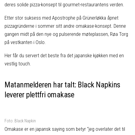
deres solide pizza-konsept til gourmet-restaurantens verden.
Etter stor suksess med Apostrophe på Grünerløkka åpnet
pizzagründerne i sommer sitt andre omakase-konsept. Denne
gangen midt på den nye og pulserende møteplassen, Røa Torg
på vestkanten i Oslo.
Her får du servert det beste fra det japanske kjøkken med en
vestlig touch.
Matanmelderen har talt: Black Napkins
leverer plettfri omakase
Foto: Black Napkin
Omakase er en japansk saying som betyr “jeg overlater det til