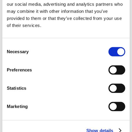
Mathias Jonassen, manager hos Black Napkins, forteller at Røa
our social media, advertising and analytics partners who
blir en stadig mer sentral bydel og etterspørselen etter nye
may combine it with other information that you’ve
restaurantkonsepter har vært stor.
provided to them or that they’ve collected from your use
of their services.
«Alle sier at det trengs et sted som det her på Røa. Vi har blitt
tatt godt i mot og har allerede fått mange fine stamgjester hos
Consent
oss», forteller en entusiastisk Jonassen.
Necessary
Selection
Så hvis du vil spise godt i sommer, bør du ta turen forbi Tore
Hals Mejdells vei 5 på Røa Torg.
Preferences
Book bord på Black Napkins her
Statistics
Marketing
NEXT STORY
Show details