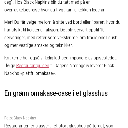
deg”. Hos Black Napkins blir du tatt med på en
overraskelsesreise hvor du trygt kan la kokken lede an.
Men! Du får velge mellom å sitte ved bord eller i baren, hvor du
har utsikt til kokkene i aksjon. Det blir servert opptil 10
serveringer, med retter som veksler mellom tradisjonell sushi
og mer vestlige smaker og teknikker.
Kritikerne har også virkelig latt seg imponere av spisestedet.
Ifølge
Restaurantguiden
til Dagens Næringsliv leverer Black
Napkins «plettfri omakase».
En grønn omakase-oase i et glasshus
Foto: Black Napkins
Restauranten er plassert i et stort glasshus på torget, som