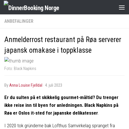
ANBEFALINGER
Anmelderrost restaurant på Røa serverer
japansk omakase i toppklasse
Foto: Black Napkins
by
Anna Louise Fjelldal
·
4. juli 2023
Er du sulten på et skikkelig gourmet-måltid? Du trenger
ikke reise inn til byen for anledningen. Black Napkins på
Røa er Oslos it-sted for japanske delikatesser
.
I 2020 tok gründerne bak Lofthus Samvirkelag spranget fra