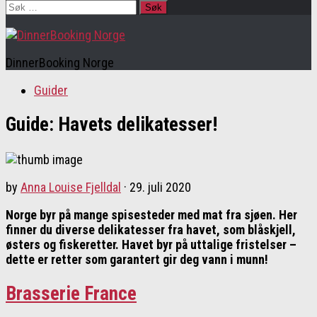
Søk
etter:
DinnerBooking Norge
Guider
Guide: Havets delikatesser!
by
Anna Louise Fjelldal
·
29. juli 2020
Norge byr på mange spisesteder med mat fra sjøen. Her
finner du diverse delikatesser fra havet, som blåskjell,
østers og fiskeretter. Havet byr på uttalige fristelser
–
dette er retter som garantert gir deg vann i munn!
Brasserie France