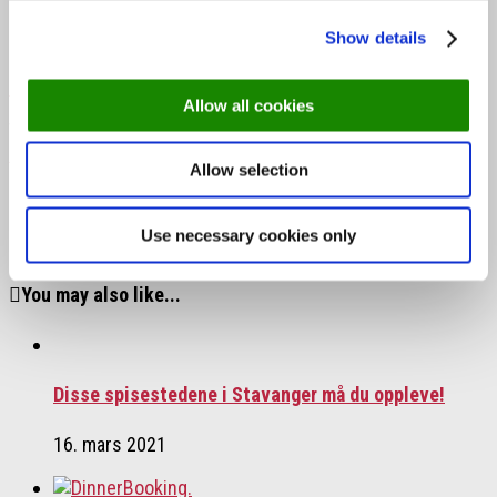
Show details
Hvor?
Fritzøe Brygge 1, Larvik
Book Brasserie France her ➤
Allow all cookies
Tags:
Brasserie France
Jacob & Gabriel
Katla Oslo
Storm
Brasserie
Allow selection
Next story
De hotteste spisestedene akkurat nå!
Previous story
Guide: Her får du fantastisk god
Use necessary cookies only
burger
You may also like...
Disse spisestedene i Stavanger må du oppleve!
16. mars 2021