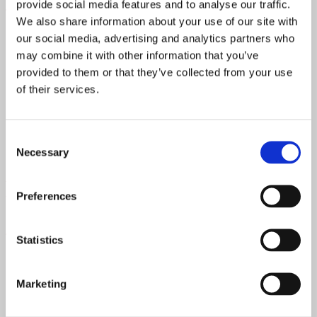
Storm Brasserie
provide social media features and to analyse our traffic.
We also share information about your use of our site with
På Ole Bull Scene i Bergen by finner man Storm Brasserie,
our social media, advertising and analytics partners who
her kan du blant annet spise hvitvinsdampede blåskjell,
may combine it with other information that you’ve
spagetti med scampi eller fish and chips.
provided to them or that they’ve collected from your use
of their services.
Hvor?
Øvre Ole Bulls plass 3, Bergen
Consent
Necessary
Selection
Book https://dinnerbooking.com/no/nb-NO/r623/storm-
brasserie her ➤
Preferences
Sjøslag
Statistics
Sjøslags meny byr på flere herlige retter fra havet. Blant
annet østers, blåskjell og villfangst. Skal du ta turen innom
Marketing
Sandefjord og Fritzøe Brygge er Sjøslag til å anbefale.