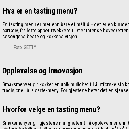
Hva er en tasting menu?
En tasting menu er mer enn bare et måltid – det er en kurater
narrativ, fra lette appetittvekkere til mer intense hovedrette
sesongens beste og kokkens visjon.
Foto: GETTY
Opplevelse og innovasjon
Smaksmenyer gir kokker en unik mulighet til å utforske sin
tradisjonell à la carte-meny. For gjestene betyr det en sjanse 
Hvorfor velge en tasting menu?
Smaksmenyer gir gjestene muligheten til å oppleve mer enn bar
historiefortelling. I tillegg er smaksmenyer en ideell måte å 