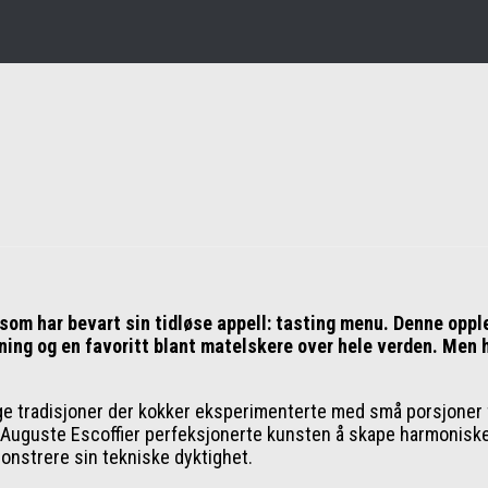
som har bevart sin tidløse appell: tasting menu. Denne oppl
dining og en favoritt blant matelskere over hele verden. Men 
 tradisjoner der kokker eksperimenterte med små porsjoner fo
om Auguste Escoffier perfeksjonerte kunsten å skape harmonis
monstrere sin tekniske dyktighet.