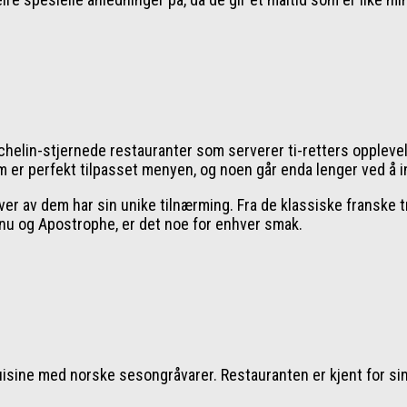
 Michelin-stjernede restauranter som serverer ti-retters opple
er perfekt tilpasset menyen, og noen går enda lenger ved å ink
ver av dem har sin unike tilnærming. Fra de klassiske franske t
anu og Apostrophe, er det noe for enhver smak.
cuisine med norske sesongråvarer. Restauranten er kjent for si