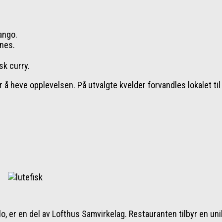
ango.
ones.
sk curry.
r å heve opplevelsen. På utvalgte kvelder forvandles lokalet ti
o, er en del av Lofthus Samvirkelag. Restauranten tilbyr en un