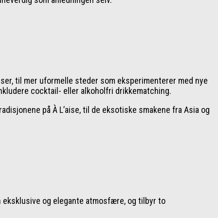
velser, til mer uformelle steder som eksperimenterer med nye
ludere cocktail- eller alkoholfri drikkematching.
radisjonene på À L’aise, til de eksotiske smakene fra Asia og
n eksklusive og elegante atmosfære, og tilbyr to