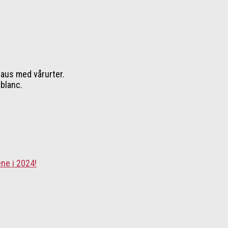
saus med vårurter.
 blanc.
ne i 2024!