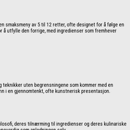
n smaksmeny av 5 til 12 retter, ofte designet for å følge en
 for å utfylle den forrige, med ingredienser som fremhever
r og teknikker uten begrensningene som kommer med en
t inn i en gjennomtenkt, ofte kunstnerisk presentasjon.
osofi, deres tilnærming til ingredienser og deres kulinariske
minneverdig som anledningen selv.