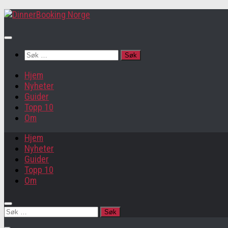
Søk
etter:
Hjem
Nyheter
Guider
Topp 10
Om
Hjem
Nyheter
Guider
Topp 10
Om
Søk
etter: