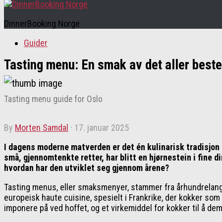
DinnerBooking Norge
Guider
Tasting menu: En smak av det aller beste
Tasting menu guide for Oslo
by
Morten Samdal
·
17. januar 2025
I dagens moderne matverden er det én kulinarisk tradisjon 
små, gjennomtenkte retter, har blitt en hjørnestein i fine 
hvordan har den utviklet seg gjennom årene?
Tasting menus, eller smaksmenyer, stammer fra århundrelange
europeisk haute cuisine, spesielt i Frankrike, der kokker s
imponere på ved hoffet, og et virkemiddel for kokker til å de