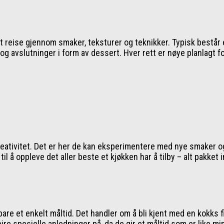
t reise gjennom smaker, teksturer og teknikker. Typisk består e
r og avslutninger i form av dessert. Hver rett er nøye planlagt
 kreativitet. Det er her de kan eksperimentere med nye smake
til å oppleve det aller beste et kjøkken har å tilby – alt pakke
e et enkelt måltid. Det handler om å bli kjent med en kokks fil
feire spesielle anledninger på, da de gir et måltid som er like 