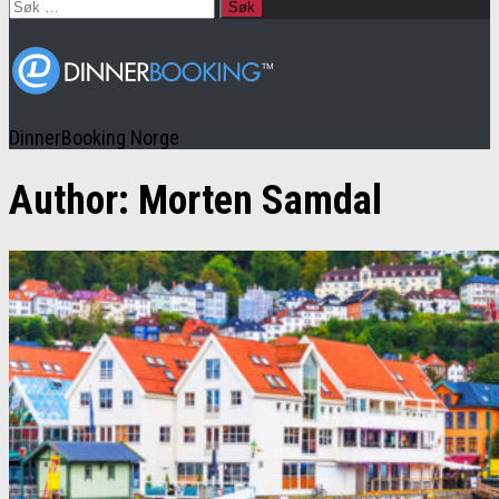
Søk
etter:
DinnerBooking Norge
Author:
Morten Samdal