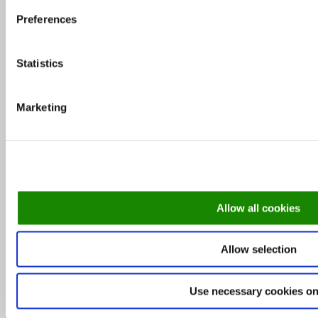
Topp 10 restauranter i juli 2026
Preferences
Oslo-guide: 5 familievennlige restauranter
Statistics
Marketing
Oslo-guide: Forfriskende sommermenyer
De mest populære spisestedene så langt i 2026
Allow all cookies
Helsinki-guiden: Her spiser du i verdens
lykkeligste land
Allow selection
Use necessary cookies on
De mest populære spisestedene så langt i 2026