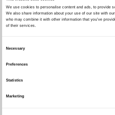
We use cookies to personalise content and ads, to provide soc
Helsinki-guiden: Her spiser du i verdens
We also share information about your use of our site with our
lykkeligste land
who may combine it with other information that you’ve provid
of their services.
De mest populære spisestedene så langt i 2026
Consent
Necessary
Selection
Oslo-guide: Forfriskende sommermenyer
Preferences
Oslo-guide: 5 familievennlige restauranter
Statistics
Topp 10 restauranter i juli 2026
Marketing