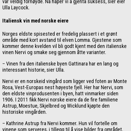
var veldig fornøyde. Nå håper vi å gjenta suksess, sier eier
Ulla Laycock.
Italiensk vin med norske eiere
Norges eldste spisested er fredelig plassert i et grønt
område med kort avstand til elven Lomma. Gjestene som
kommer denne kvelden vil bli godt kjent med den italienske
vinen Nervi og smake seg gjennom åtte varianter.
– Vinen fra den italienske byen Gattinara har en lang og
interessant historie, sier Ulla.
Nervi er en norskeid vingård som ligger ved foten av Monte
Rosa, Vest-Europas nest høyeste fjell. Her har Nervi, som
den eldste vinprodusenten i byen, hatt vinmarker siden
1906. I 2011 fikk Nervi norske eiere da de fire familiene
Astrup, Moestue, Skjelbred og Wicklund kjøpte den
historiske vingården.
– Kathrine Astrup fra Nervi kommer. Hun vil fortelle om
vinene som serveres, i tillegg til å vise bilder fra området,