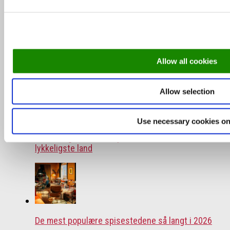
Allow all cookies
De mest populære spisestedene så langt i 2026
Allow selection
Use necessary cookies on
Helsinki-guiden: Her spiser du i verdens
lykkeligste land
De mest populære spisestedene så langt i 2026