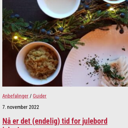
Anbefalinger
/
Guider
7. november 2022
Nå er det (endelig) tid for julebord