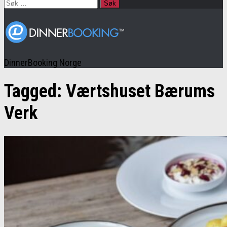
Søk
etter:
DinnerBooking Norge
Tagged:
Værtshuset Bærums
Verk