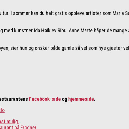
kultur. I sommer kan du helt gratis oppleve artister som Maria 
ling med kunstner Ida Høiklev Ribu. Anne Marte håper de mange 
 byen, sier hun og ønsker både gamle så vel som nye gjester velk
 restaurantens
Facebook-side
og
hjemmeside
.
slo
nst mulig.
aurant på Frogner