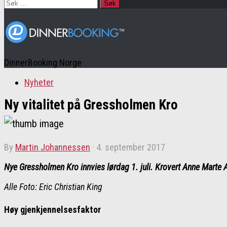
Søk
etter:
DinnerBooking Norge
Nyheter
Ny vitalitet på Gressholmen Kro
by
Martin Johannessen
·
4. september 2017
Nye Gressholmen Kro innvies lørdag 1. juli. Krovert Anne Marte Ar
Alle Foto: Eric Christian King
Høy gjenkjennelsesfaktor