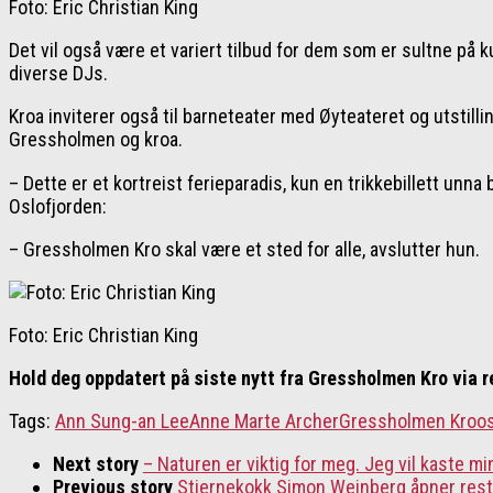
Foto: Eric Christian King
Det vil også være et variert tilbud for dem som er sultne på 
diverse DJs.
Kroa inviterer også til barneteater med Øyteateret og utstil
Gressholmen og kroa.
– Dette er et kortreist ferieparadis, kun en trikkebillett unna
Oslofjorden:
– Gressholmen Kro skal være et sted for alle, avslutter hun.
Foto: Eric Christian King
Hold deg oppdatert på siste nytt fra Gressholmen Kro via
Tags:
Ann Sung-an Lee
Anne Marte Archer
Gressholmen Kro
o
Next story
– Naturen er viktig for meg. Jeg vil kaste mi
Previous story
Stjernekokk Simon Weinberg åpner rest