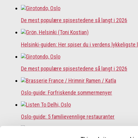
De mest populære spisestedene så langt i 2026
Helsinki-guiden: Her spiser du i verdens lykkeligste 
De mest populære spisestedene så langt i 2026
Oslo-guide: Forfriskende sommermenyer
Oslo-guide: 5 familievennlige restauranter