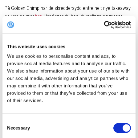
På Golden Chimp har de skreddersydd entre helt nye takeaway-
pakker, se mer
her
. Her finner du bao, dumplings og masse
annet digg asiatisk. Du kan også velge å dampe dumplingsene
hjemme om du ønsker det. Her holder de åpent onsdag –
søndag.
This website uses cookies
Bestill takeaway fra Golden Chimp på tlf her:
22 19 91 22
We use cookies to personalise content and ads, to
provide social media features and to analyse our traffic.
We also share information about your use of our site with
our social media, advertising and analytics partners who
Andre restauranter i Oslo som også tilbyr takeaway:
may combine it with other information that you’ve
provided to them or that they’ve collected from your use
Brutus
of their services.
Listen To Baljit
Consent
Døgnvill Bjørvika
Necessary
Selection
Døgnvill Vulkan