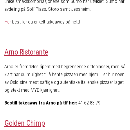
unike smakskombinasjonene som Sumo har utviklet. Sumo har
avdeling på Solli Plass, Storo samt Jessheim.
Her
bestiller du enkelt takeaway på nett!
Arno Ristorante
Arno er fremdeles åpent med begrensende sitteplasser, men så
klart har du mulighet til å hente pizzaen med hjem. Her blir noen
av Oslo sine mest saftige og autentiske italienske pizzaer laget
og stekt med MYE kjærlighet.
Bestill takeaway fra Arno på tlf her:
41 62 83 79
Golden Chimp