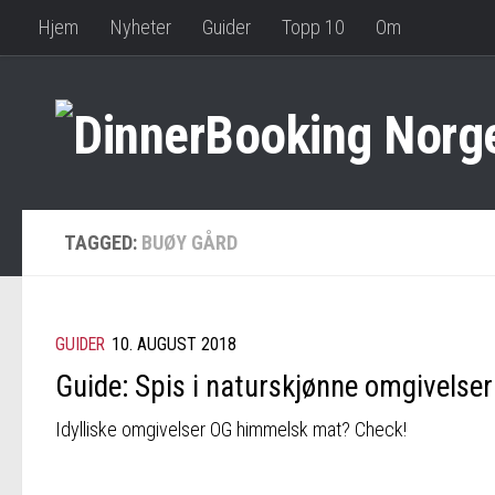
Hjem
Nyheter
Guider
Topp 10
Om
TAGGED:
BUØY GÅRD
GUIDER
10. AUGUST 2018
Guide: Spis i naturskjønne omgivelser
Idylliske omgivelser OG himmelsk mat? Check!