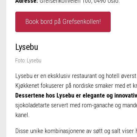
Adresse:
Grefsenkollveien 100, 0490 Oslo.
Book bord på Grefsenkollen!
Lysebu
Foto: Lysebu
Lysebu er en eksklusiv restaurant og hotell øvers
Kjøkkenet fokuserer på nordiske smaker med et kr
Dessertene hos Lysebu er elegante og innovati
sjokoladetarte servert med rom-ganache og mandel
kanel​.
Disse unike kombinasjonene av søtt og salt viser 