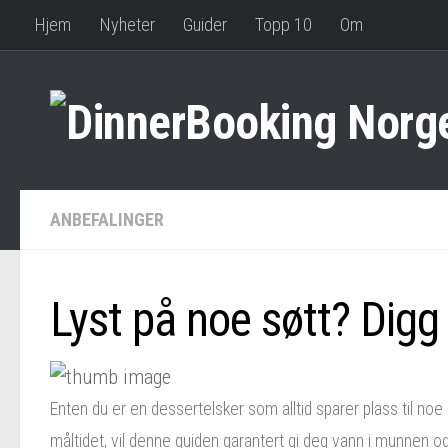
Hjem
Nyheter
Guider
Topp 10
Om
ANBEFALINGER
Lyst på noe søtt? Digg
Enten du er en dessertelsker som alltid sparer plass til noe 
måltidet, vil denne guiden garantert gi deg vann i munnen og 