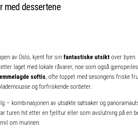
er med dessertene
ppen av Oslo, kjent for sin
fantastiske utsikt
over byen. 
etter laget med lokale råvarer, noe som også gjenspeiles
jemmelagde softis
, ofte toppet med sesongens friske fr
lademousse og forfriskende sorbeter​.
valg – kombinasjonen av utsøkte søtsaker og panoramaut
ar turen hit etter en fjelltur eller som avslutning på en b
t smil om munnen.