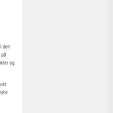
I den
 på
ukter og
sikt
edre