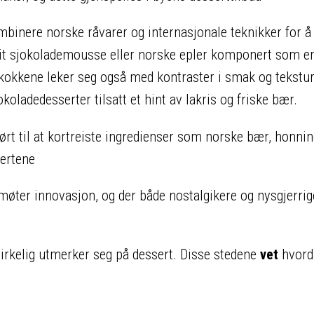
inere norske råvarer og internasjonale teknikker for å
vit sjokolademousse eller norske epler komponert som e
e kokkene leker seg også med kontraster i smak og tekstu
koladedesserter tilsatt et hint av lakris og friske bær​.
ørt til at kortreiste ingredienser som norske bær, honni
ertene​
 møter innovasjon, og der både nostalgikere og nysgjerrig
virkelig utmerker seg på dessert. Disse stedene
vet
hvord