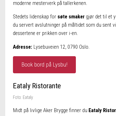
moderne mesterverk på tallerkenen.
Stedets lidenskap for
søte smaker
gjør det til et
du servert avslutninger på måltidet som du sent v
dessertene er prikken over i-en.
Adresse:
Lysebuveien 12, 0790 Oslo.
Book bord på Lysbu!
Eataly Ristorante
Foto: Eataly
Midt på livlige Aker Brygge finner du
Eataly Risto