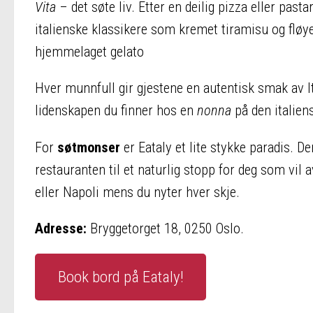
Vita
– det søte liv. Etter en deilig pizza eller pasta
italienske klassikere som kremet tiramisu og fløyel
hjemmelaget gelato​
Hver munnfull gir gjestene en autentisk smak av 
lidenskapen du finner hos en
nonna
på den italien
For
søtmonser
er Eataly et lite stykke paradis. D
restauranten til et naturlig stopp for deg som vil
eller Napoli mens du nyter hver skje.
Adresse:
Bryggetorget 18, 0250 Oslo.
Book bord på Eataly!