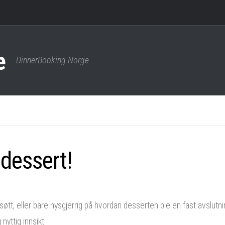
DinnerBooking Norge
 dessert!
søtt, eller bare nysgjerrig på hvordan desserten ble en fast avslutn
nyttig innsikt.