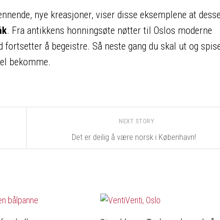
pennende, nye kreasjoner, viser disse eksemplene at desse
åk
. Fra antikkens honningsøte nøtter til Oslos moderne
d fortsetter å begeistre. Så neste gang du skal ut og spise
g vel bekomme.
NEXT STORY
Det er deilig å være norsk i København!