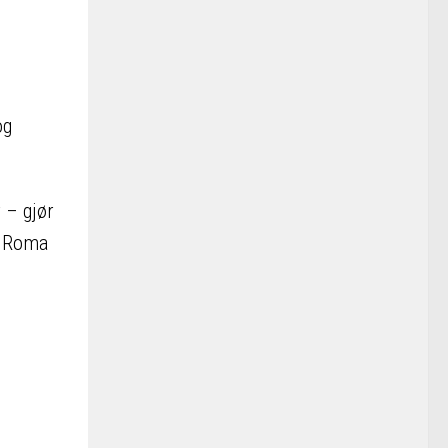
og
r – gjør
il Roma