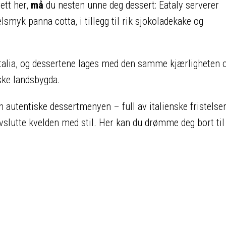
rett her,
må
du nesten unne deg dessert: Eataly serverer
smyk panna cotta, i tillegg til rik sjokoladekake og
Italia, og dessertene lages med den samme kjærligheten 
ske landsbygda.
en autentiske dessertmenyen – full av italienske fristelse
 avslutte kvelden med stil. Her kan du drømme deg bort t