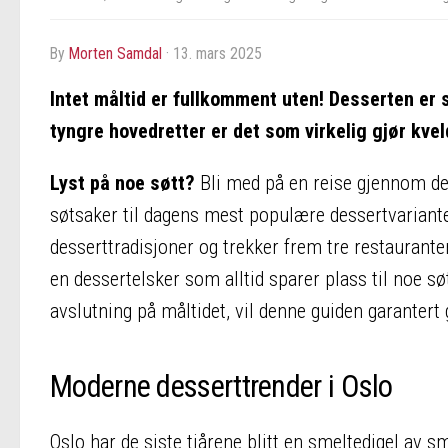
by
Morten Samdal
·
13. mars 2025
​Intet måltid er fullkomment uten! Desserten er
tyngre hovedretter er det som virkelig gjør kvel
Lyst på noe søtt?
Bli med på en reise gjennom des
søtsaker til dagens mest populære dessertvariante
desserttradisjoner og trekker frem tre restaurante
en dessertelsker som alltid sparer plass til noe sø
avslutning på måltidet, vil denne guiden garantert 
Moderne desserttrender i Oslo
Oslo har de siste tiårene blitt en smeltedigel av sm