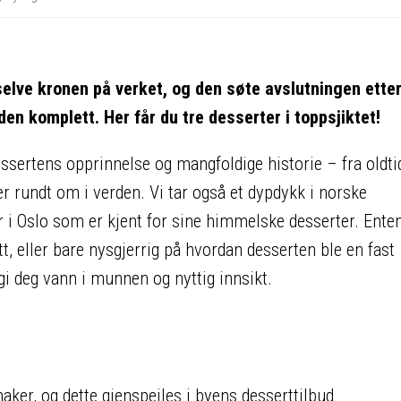
 selve kronen på verket, og den søte avslutningen ette
den komplett. Her får du tre desserter i toppsjiktet!
sertens opprinnelse og mangfoldige historie – fra oldt
r rundt om i verden. Vi tar også et dypdykk i norske
r i Oslo som er kjent for sine himmelske desserter. Ente
tt, eller bare nysgjerrig på hvordan desserten ble en fast
gi deg vann i munnen og nyttig innsikt.
aker, og dette gjenspeiles i byens desserttilbud​