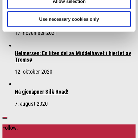
Allow selection
Use necessary cookies only
Kom i julestemning hos Værtshuset Bærums Verk
17. november 2021
Helmersen: En liten del av Middelhavet i hjertet av
Tromsø
12. oktober 2020
Nå gjenåpner Silk Road!
7. august 2020
Follow: