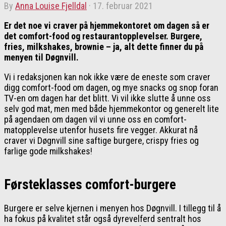
by
Anna Louise Fjelldal
·
17. februar 2021
Er det noe vi craver på hjemmekontoret om dagen så er
det comfort-food og restaurantopplevelser. Burgere,
fries, milkshakes, brownie – ja, alt dette finner du på
menyen til Døgnvill.
Vi i redaksjonen kan nok ikke være de eneste som craver
digg comfort-food om dagen, og mye snacks og snop foran
TV-en om dagen har det blitt. Vi vil ikke slutte å unne oss
selv god mat, men med både hjemmekontor og generelt lite
på agendaen om dagen vil vi unne oss en comfort-
matopplevelse utenfor husets fire vegger. Akkurat nå
craver vi Døgnvill sine saftige burgere, crispy fries og
farlige gode milkshakes!
Førsteklasses comfort-burgere
Burgere er selve kjernen i menyen hos Døgnvill. I tillegg til å
ha fokus på kvalitet står også dyrevelferd sentralt hos