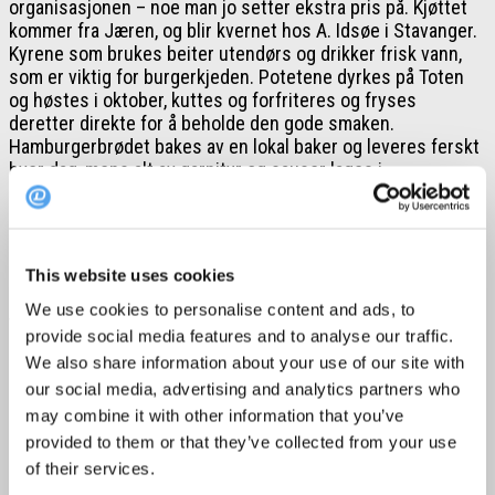
organisasjonen – noe man jo setter ekstra pris på. Kjøttet
kommer fra Jæren, og blir kvernet hos A. Idsøe i Stavanger.
Kyrene som brukes beiter utendørs og drikker frisk vann,
som er viktig for burgerkjeden. Potetene dyrkes på Toten
og høstes i oktober, kuttes og forfriteres og fryses
deretter direkte for å beholde den gode smaken.
Hamburgerbrødet bakes av en lokal baker og leveres ferskt
hver dag, mens alt av garnityr og sauser lages i
restaurantene.
Burgerne kommer både som tradisjonelle varianter, som
This website uses cookies
med cheddar og bacon, men du finner også nye og originale
We use cookies to personalise content and ads, to
varianter laget etter inspirasjon fra andre land og kulturer.
provide social media features and to analyse our traffic.
Du finner selvsagt også vegetarianske og veganske burgere
We also share information about your use of our site with
på menyen, samt en kylling- og en fiskeburger.
our social media, advertising and analytics partners who
Ja, og for deg som er ekstra fysen (du er ikke den eneste)
may combine it with other information that you’ve
så passer milkshaken både til burgeren eller som dessert.
provided to them or that they’ve collected from your use
Den er tjukk, smaksrik og laget på intet annet enn super
of their services.
premium fløteis. Her kan du velge mellom flere varianter