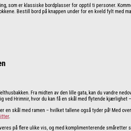
ng, som er klassiske bordplasser for opptil ti personer. Komme
kokkene. Bestill bord på knappen under for en kveld fylt med 
en
lthusbakken. Fra midten av den lille gata, kan du vandre nedov
g ved Hrimnir, hvor du kan få en skål med flytende kjærlighet 
er en skål med ramen – hvilket tallene også tyder på! Med over
itter
.
eres på flere ulike vis, og med komplimenterende småretter som