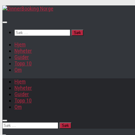
Søk
etter:
Hjem
Nyheter
Guider
Topp 10
Om
Hjem
Nyheter
Guider
Topp 10
Om
Søk
etter: