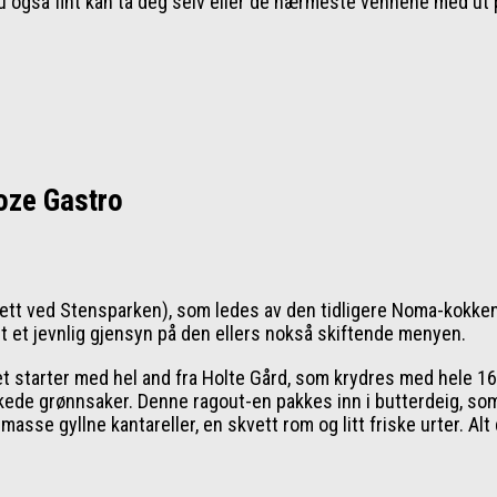
 også fint kan ta deg selv eller de nærmeste vennene med ut 
oze Gastro
rett ved Stensparken), som ledes av den tidligere Noma-kokken
t et jevnlig gjensyn på den ellers nokså skiftende menyen.
 Det starter med hel and fra Holte Gård, som krydres med hele 1
kede grønnsaker. Denne ragout-en pakkes inn i butterdeig, s
d masse gyllne kantareller, en skvett rom og litt friske urter. Alt