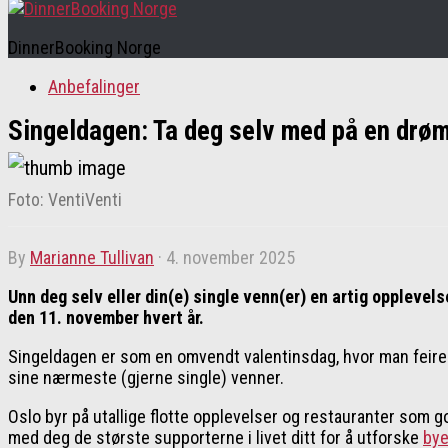
DinnerBooking Norge
Anbefalinger
Singeldagen: Ta deg selv med på en dr
Foto: VentiVenti
by
Marianne Tullivan
·
4. november 2025
Unn deg selv eller din(e) single venn(er) en artig opplevel
den 11. november hvert år.
Singeldagen er som en omvendt valentinsdag, hvor man feirer 
sine nærmeste (gjerne single) venner.
Oslo byr på utallige flotte opplevelser og restauranter som g
med deg de største supporterne i livet ditt for å utforske
bye