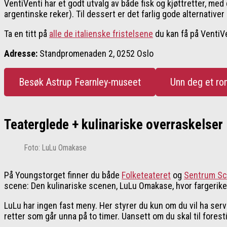
VentiVenti har et godt utvalg av både fisk og kjøttretter, m
argentinske reker). Til dessert er det farlig gode alternative
Ta en titt på
alle de italienske fristelsene
du kan få på VentiVe
Adresse:
Standpromenaden 2, 0252 Oslo
Besøk Astrup Fearnley-museet
Unn deg et ro
Teaterglede + kulinariske overraskelse
Foto: LuLu Omakase
På Youngstorget finner du både
Folketeateret
og
Sentrum S
scene: Den kulinariske scenen, LuLu Omakase, hvor fargerike 
LuLu har ingen fast meny. Her styrer du kun om du vil ha serv
retter som går unna på to timer. Uansett om du skal til forest