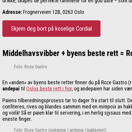
drikke, skapes de perfekte rammene for en god date – som du
Adresse:
Frognerveien 12B, 0263 Oslo
Skjem deg bort på koselige Cordial
Middelhavsvibber + byens beste rett = R
Foto: Roze Gastro
En «anden» av byens beste retter finner du på Roze Gastro (
andepai
til
Oslos beste rett i fjor
, og andepaien har siden vær
Paiens tilberedningsprosess tar to dager fra start til slutt.
confiteres, rives og blandes sammen med en
mirepoix
av hak
og voilà! Så er paien klar til servering, i en herlig sjysaus me
eneste finger.
Foto: Roze Gastro (pekanpai | andepai | kjøkkenet)