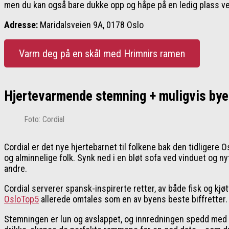
men du kan også bare dukke opp og håpe på en ledig plass ved
Adresse:
Maridalsveien 9A, 0178 Oslo
Varm deg på en skål med Hrimnirs ramen
Hjertevarmende stemning + muligvis byen
Foto: Cordial
Cordial er det nye hjertebarnet til folkene bak den tidligere
og alminnelige folk. Synk ned i en bløt sofa ved vinduet og n
andre.
Cordial serverer spansk-inspirerte retter, av både fisk og kjø
OsloTop5
allerede omtales som en av byens beste biffretter.
Stemningen er lun og avslappet, og innredningen spedd med e