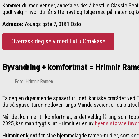
Kommer du med venner, anbefales det å bestille Classic Seati
godt valg – hvor du får sitte høyt og følge med på maten og 
Adresse:
Youngs gate 7, 0181 Oslo
Overrask deg selv med LuLu Omakase
Byvandring + komfortmat = Hrimnir Ram
Foto: Hrimnir Ramen
Ta deg en drømmende spasertur i det ikoniske området ved Te
du så spaserturen nedover langs Maridalsveien, er du plutseli
Når det kommer til komfortmat, er det veldig få ting som topp
2025, kan man trygt si at Hrimnir er en av
byens største favor
Hrimnir er kjent for sine hjemmelagde ramen-nudler, som serv