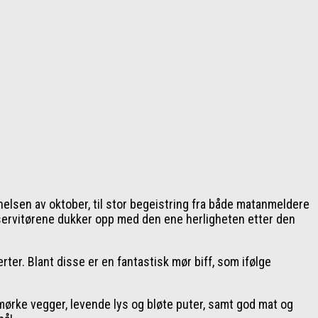
nnelsen av oktober, til stor begeistring fra både matanmeldere
ns servitørene dukker opp med den ene herligheten etter den
rter. Blant disse er en fantastisk mør biff, som ifølge
ørke vegger, levende lys og bløte puter, samt god mat og