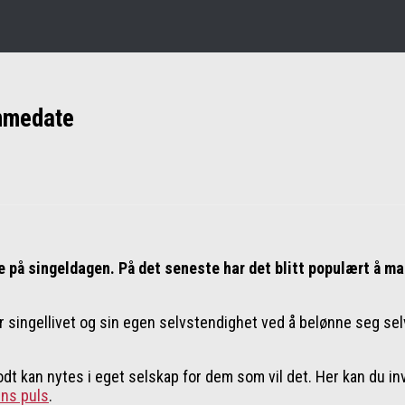
ømmedate
se på singeldagen. På det seneste har det blitt populært å ma
singellivet og sin egen selvstendighet ved å belønne seg selv
odt kan nytes i eget selskap for dem som vil det. Her kan du in
ns puls
.