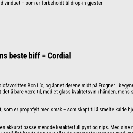
 vinduet – som er forbeholdt til drop-in gjester.
s beste biff = Cordial
 Oslofavoritten Bon Lío, og åpnet dørene midt på Frogner i begy
yt det å bare være til, med et glass kvalitetsvin i hånden, me
tt, som er proppfylt med smak – som skapt til å smelte kalde hje
n akkurat passe mengde karakterfull pynt og nips. Med sine m