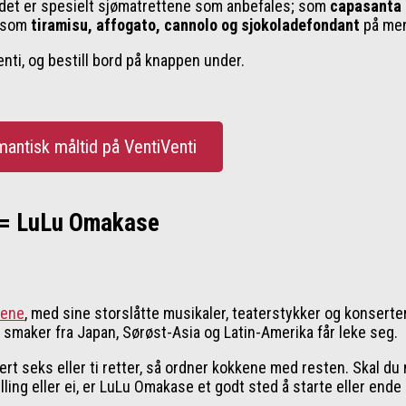
ed det er spesielt sjømatrettene som anbefales; som
capasanta
r som
tiramisu, affogato, cannolo og sjokoladefondant
på men
nti, og bestill bord på knappen under.
mantisk måltid på VentiVenti
r = LuLu Omakase
cene
, med sine storslåtte musikaler, teaterstykker og konserte
smaker fra Japan, Sørøst-Asia og Latin-Amerika får leke seg.
ert seks eller ti retter, så ordner kokkene med resten. Skal du
illing eller ei, er LuLu Omakase et godt sted å starte eller end