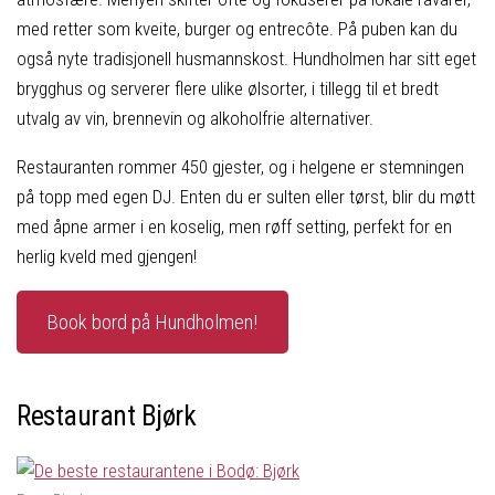
med retter som kveite, burger og entrecôte. På puben kan du
også nyte tradisjonell husmannskost. Hundholmen har sitt eget
brygghus og serverer flere ulike ølsorter, i tillegg til et bredt
utvalg av vin, brennevin og alkoholfrie alternativer.
Restauranten rommer 450 gjester, og i helgene er stemningen
på topp med egen DJ. Enten du er sulten eller tørst, blir du møtt
med åpne armer i en koselig, men røff setting, perfekt for en
herlig kveld med gjengen!
Book bord på Hundholmen!
Restaurant Bjørk