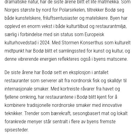
dramatiske natur, har de siste årene blitt et lite matmekka. Som
Norges største by nord for Polarsirkelen, tiltrekker Bodø seg
både kunstelskere, friluftsentusiaster og matelskere. Byen har
opplevd en enorm vekst i både kulturtilbud og restaurantmiljø,
særlig i forbindelse med sin status som Europeisk
kulturhovedstad i 2024. Med Stormen Konserthus som kulturelt
midtpunkt har Bodø blitt et samlingssted for kunst og kultur, og
denne vibrerende energien reflekteres også i byens matscene.
De siste årene har Bodø sett en eksplosjon i antallet
restauranter som serverer alt fra nordnorsk fisk og skalldyr til
internasjonale smaker. Med kortreiste råvarer fra havet og
fjellene omkring, har restaurantene i Bodø blitt kjent for å
kombinere tradisjonelle nordnorske smaker med innovative
teknikker. Trender som bærekraft, sesongbasert mat og lokalt
forankrede menyer står sentralt i flere av byens fremste
spisesteder.