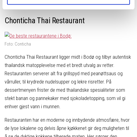
Chonticha Thai Restaurant
Foto: Conticha
Chonticha Thai Restaurant ligger midt i Bodø og tilbyr autentisk
thailandsk matopplevelse med et bredt utvalg av retter.
Restauranten serverer alt fra grillspyd med peanøttsaus og
vårruller, til krydrede nudelsupper og lekre risretter. På
dessertmenyen frister de med thailandske spesialiteter som
stekt banan og pannekaker med sjokoladetopping, som vil gi
enhver gjest vann i munnen.
Restauranten har en moderne og innbydende atmosfære, hvor
de lyse lokalene og delvis åpne kjøkkenet gir deg muligheten til
å se de dyktige kokkene tilberede maten. Her sørger den