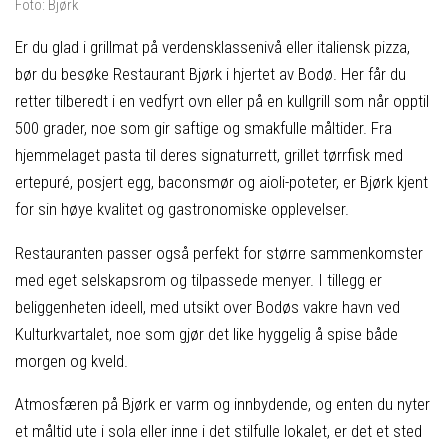
Foto: Bjørk
Er du glad i grillmat på verdensklassenivå eller italiensk pizza,
bør du besøke Restaurant Bjørk i hjertet av Bodø. Her får du
retter tilberedt i en vedfyrt ovn eller på en kullgrill som når opptil
500 grader, noe som gir saftige og smakfulle måltider. Fra
hjemmelaget pasta til deres signaturrett, grillet tørrfisk med
ertepuré, posjert egg, baconsmør og aioli-poteter, er Bjørk kjent
for sin høye kvalitet og gastronomiske opplevelser.
Restauranten passer også perfekt for større sammenkomster
med eget selskapsrom og tilpassede menyer. I tillegg er
beliggenheten ideell, med utsikt over Bodøs vakre havn ved
Kulturkvartalet, noe som gjør det like hyggelig å spise både
morgen og kveld.
Atmosfæren på Bjørk er varm og innbydende, og enten du nyter
et måltid ute i sola eller inne i det stilfulle lokalet, er det et sted