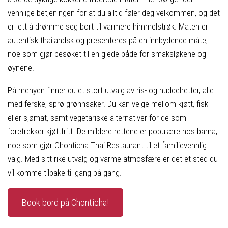
vennlige betjeningen for at du alltid føler deg velkommen, og det
er lett å drømme seg bort til varmere himmelstrøk. Maten er
autentisk thailandsk og presenteres på en innbydende måte,
noe som gjør besøket til en glede både for smaksløkene og
øynene.
På menyen finner du et stort utvalg av ris- og nuddelretter, alle
med ferske, sprø grønnsaker. Du kan velge mellom kjøtt, fisk
eller sjømat, samt vegetariske alternativer for de som
foretrekker kjøttfritt. De mildere rettene er populære hos barna,
noe som gjør Chonticha Thai Restaurant til et familievennlig
valg. Med sitt rike utvalg og varme atmosfære er det et sted du
vil komme tilbake til gang på gang.
Book bord på Chonticha!