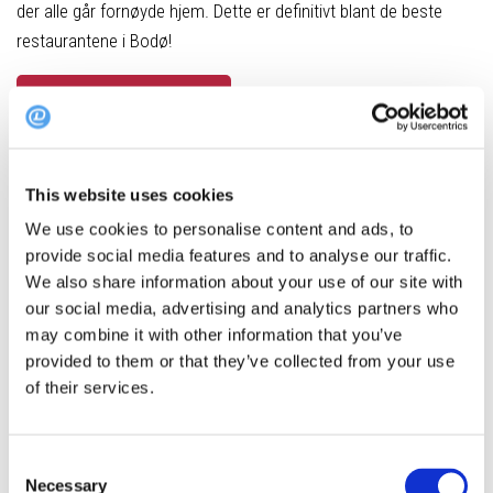
der alle går fornøyde hjem. Dette er definitivt blant de beste
restaurantene i Bodø!
Book bord på Bjørk!
Restaurant Ohma
This website uses cookies
We use cookies to personalise content and ads, to
provide social media features and to analyse our traffic.
We also share information about your use of our site with
our social media, advertising and analytics partners who
may combine it with other information that you’ve
Foto: OHMA
provided to them or that they’ve collected from your use
of their services.
OHMA er et populært valg for de som ønsker en autentisk og
delevennlig matopplevelse. Med en meny som kombinerer det
kinesiske Schezuan-kjøkkenet og japansk kokekunst, kan
Consent
gjester velge fra retter som crispy duck, torsk red curry, grillet
Necessary
Selection