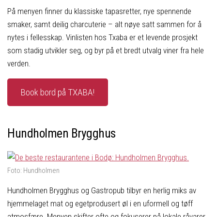
På menyen finner du klassiske tapasretter, nye spennende
smaker, samt deilig charcuterie – alt nøye satt sammen for å
nytes i fellesskap. Vinlisten hos Txaba er et levende prosjekt
som stadig utvikler seg, og byr på et bredt utvalg viner fra hele
verden.
Book bord på TXABA!
Hundholmen Brygghus
Foto: Hundholmen
Hundholmen Brygghus og Gastropub tilbyr en herlig miks av
hjemmelaget mat og egetprodusert øl i en uformell og tøff
atmosfære. Menyen skifter ofte og fokuserer på lokale råvarer,