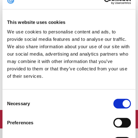
This website uses cookies
GUIDER
8. AUGUST 2019
We use cookies to personalise content and ads, to
Guide: Spis fra morgen til kveld i Oslo
provide social media features and to analyse our traffic.
We also share information about your use of our site with
DinnerBooking har listet opp fire spisesteder for fire
our social media, advertising and analytics partners who
forskjellige måltid nedenfor. Og det hele kan nås på bare en
may combine it with other information that you’ve
dag i hovedstaden! Vi snakker frokost, lunsj, afternoon tea og
provided to them or that they’ve collected from your use
middag. Sagt på en annen måte: her har du den ultimate
of their services.
“Spis fra morgen til kveld i Oslo”-guiden.
Consent
Necessary
Selection
FOLLOW:
Preferences