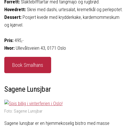
Forrett:
Slaktebifftartar med tangmajo og rugbrød.
Hovedrett:
Skrei med dashi, urtesalat, kremetkål og perlepotet.
Dessert:
Posjert kvede med krydderkake, kardemommeskum
og kjørvel.
Pris:
495,-
Hvor:
Ullevålsveien 43, 0171 Oslo
Book Smalhans
Sagene Lunsjbar
Foto: Sagene Lunsjbar
Sagene lunsjbar er en hjemmekoselig bistro med masse