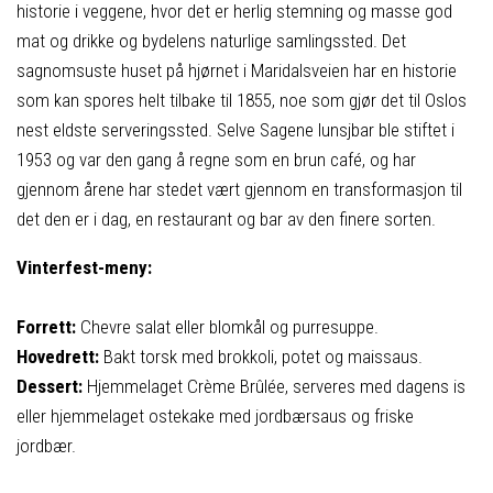
historie i veggene, hvor det er herlig stemning og masse god
mat og drikke og bydelens naturlige samlingssted. Det
sagnomsuste huset på hjørnet i Maridalsveien har en historie
som kan spores helt tilbake til 1855, noe som gjør det til Oslos
nest eldste serveringssted. Selve Sagene lunsjbar ble stiftet i
1953 og var den gang å regne som en brun café, og har
gjennom årene har stedet vært gjennom en transformasjon til
det den er i dag, en restaurant og bar av den finere sorten.
Vinterfest-meny:
Forrett:
Chevre salat eller blomkål og purresuppe.
Hovedrett:
Bakt torsk med brokkoli, potet og maissaus.
Dessert:
Hjemmelaget Crème Brûlée, serveres med dagens is
eller hjemmelaget ostekake med jordbærsaus og friske
jordbær.