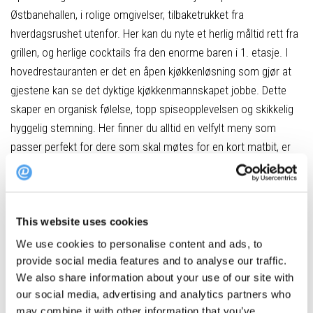
Østbanehallen, i rolige omgivelser, tilbaketrukket fra
hverdagsrushet utenfor. Her kan du nyte et herlig måltid rett fra
grillen, og herlige cocktails fra den enorme baren i 1. etasje. I
hovedrestauranten er det en åpen kjøkkenløsning som gjør at
gjestene kan se det dyktige kjøkkenmannskapet jobbe. Dette
skaper en organisk følelse, topp spiseopplevelsen og skikkelig
hyggelig stemning. Her finner du alltid en velfylt meny som
passer perfekt for dere som skal møtes for en kort matbit, er
på vei videre eller som skal holde en middag med sammen
kollegaer og venner eller familie.
Vinterfest-meny:
This website uses cookies
We use cookies to personalise content and ads, to
Lammeskank – Langtidskokt lam servert med potetmos, stekt
provide social media features and to analyse our traffic.
grønnkål, stekt artisjokk og lammesjy.
We also share information about your use of our site with
Ostekake – servert med vaniljeis, frukt, hvit sjokolade
our social media, advertising and analytics partners who
may combine it with other information that you’ve