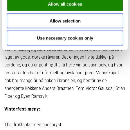
og det er heller ikke så rart. Bygget huset tidligere Gamle
Allow all cookies
Christiania Sparebank, men nå har lukten av penger blitt byttet
ut med duften av kultur og mat.
Allow selection
Det er ingen enkel oppgave å skille begrepet «gastronomi» fra
Use necessary cookies only
det stilrene og pertentlige, men det er nettopp det man gjør i
denne folkelige gourmetrestauranten. Rettene som serveres er
laget av gode, norske råvarer. Det er ingen hvite dukker på
bordene, og du er pent nødt til å helle vin og vann selv, og hvor
restauranten har et uformelt og avslappet preg. Mannskapet
bak har mange år på baken i bransjen, og består av de
anerkjente kokkene Anders Braathen, Tom Victor Gausdal, Stian
Floer og Even Ramsvik.
Vinterfest-meny:
Thai fruktsalat med andebryst.