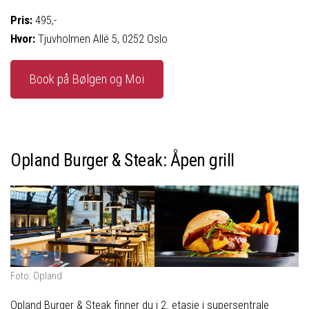
Pris:
495,-
Hvor:
Tjuvholmen Allé 5, 0252 Oslo
Book på Bølgen og Moi
Opland Burger & Steak: Åpen grill
Foto: Opland
Opland Burger & Steak finner du i 2. etasje i supersentrale