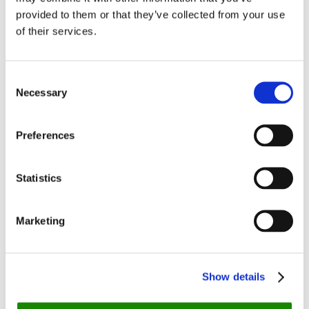
Pris:
369,-
provided to them or that they’ve collected from your use
of their services.
Hvor:
Østbanehallen, 0154 Oslo
Book på Opland
Consent
Necessary
Selection
Hitchhiker restaurant: Folkelig gourmet
Preferences
Statistics
Marketing
Foto: Hitchhiker
I 2016 ble Hitchhiker kåret til
årets nykommer
av magasinet
Show details
Osloby. Det ser kanskje ikke ut som en restaurant fra utsiden,