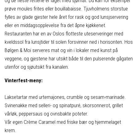
og de fleste rettene er laget med sjømat. Du kan for eksempel
prøve moules frites eller bouillabaisse. Tjuvholmens storstue
fylles av glade gjester hele året for rask og god lunsjservering
eller en middagsopplevelse fra det åpne kjøkkenet.
Restauranten har en av Oslos flotteste uteserveringer med
kveldssol fra lunsjtider til solen forsvinner ned i horisonten. Hos
Bølgen & Moi serveres mat og vin i lokaler med kunst på
veggene, og gjestene har utsikt både til den pulserende gågaten
utenfor og sjøutsikt fra kanalen.
Vinterfest-meny:
Laksetartar med urtemajones, crumble og sesam-marinade.
Svinenakke med selleri- og spinatpuré, skorsonnerot, grillet
vårløk, peppersaus og ovnsbakte poteter.
Vår egen Crème Caramel med friske bær og hjemmelaget
krem.