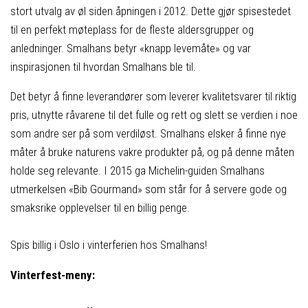
stort utvalg av øl siden åpningen i 2012. Dette gjør spisestedet
til en perfekt møteplass for de fleste aldersgrupper og
anledninger. Smalhans betyr «knapp levemåte» og var
inspirasjonen til hvordan Smalhans ble til.
Det betyr å finne leverandører som leverer kvalitetsvarer til riktig
pris, utnytte råvarene til det fulle og rett og slett se verdien i noe
som andre ser på som verdiløst. Smalhans elsker å finne nye
måter å bruke naturens vakre produkter på, og på denne måten
holde seg relevante. I 2015 ga Michelin-guiden Smalhans
utmerkelsen «Bib Gourmand» som står for å servere gode og
smaksrike opplevelser til en billig penge.
Spis billig i Oslo i vinterferien hos Smalhans!
Vinterfest-meny: