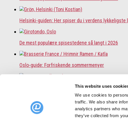
Helsinki-guiden: Her spiser du i verdens lykkeligste 
De mest populære spisestedene så langt i 2026
Oslo-guide: Forfriskende sommermenyer
This website uses cookie
Oslo-guide: 5 familievennlige restauranter
We use cookies to personal
traffic. We also share info
analytics partners who may
Topp 10 restauranter i juli 2026
they’ve collected from your
DinnerBooking.com
For restauranter