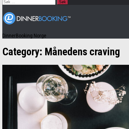
Søk
etter:
DinnerBooking Norge
Category:
Månedens craving