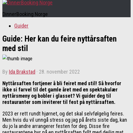
DinnerBooking Norge
Guider
Guide: Her kan du feire nyttårsaften
med stil
by
Ida Brakstad
·
28. november 2022
Nyttårsaften fortjener å bli feiret med stil! Så hvorfor
ikke si farvel til det gamle året med en spektakulær
nyttårsmeny og bobler i glasset? Vi guider deg til
restauranter som inviterer til fest på nyttårsaften.
2023 er rett rundt hjørnet, og det skal selvfølgelig feires.
Men hvis du vil unngå stress og jag på årets siste dag, kan
du jo la andre arrangerer festen for deg. Disse fire
restaurantene byr på en nyttårsaften fyllt med deilig mat,