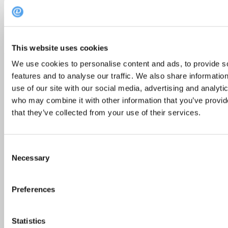
egen 3-retters meny tilpasset de minste ganer.
Start årets siste dag med en forfriskende tur i bakken, og
avslutt med en stilfull middag i Lodgens hjemmekoselige
lokaler. Her ligger med andre ord alt til rette for en
This website uses cookies
fantastisk nyttårsfeiring for hele familien.
We use cookies to personalise content and ads, to provide s
features and to analyse our traffic. We also share informatio
use of our site with our social media, advertising and analyti
who may combine it with other information that you’ve provid
that they’ve collected from your use of their services.
Consent
Necessary
Selection
Preferences
Foto: Lodgen Spiseri
Når:
Lørdag 31. desember kl. 18:30
Statistics