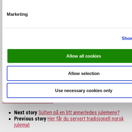
Hvor:
Holleskardvegen 51, 3560 Hemsedal
Pris:
799 kr. (+gebyr) for voksenmeny / 259 kr. (+gebyr) for
Marketing
barnemeny (opptil 12 år)
Book nyttårsbord hos Lodgen her
Show
Husk at du kan bruke ditt DinnerBooking-
Allow all cookies
gavekort når du booker nyttårsmiddag hos
våre restauranter. Les mer om vårt
Allow selection
gavekort
her
.
Use necessary cookies only
Tags:
Basso Social
Brutus
KöD Oslo
KöD Stavanger
Lodgen
Spiseri
nyttårsaften
oslo
Next story
Sulten på en litt annerledes julemeny?
Previous story
Her får du servert tradisjonell norsk
julemat