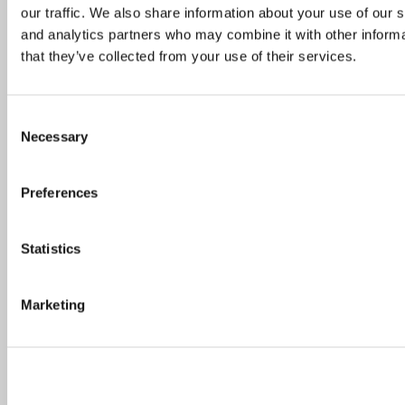
our traffic. We also share information about your use of our s
and analytics partners who may combine it with other informa
Topp 10 restauranter i juli 2026
that they’ve collected from your use of their services.
Consent
Necessary
Selection
Oslo-guide: 5 familievennlige restauranter
Preferences
Oslo-guide: Forfriskende sommermenyer
Statistics
Marketing
De mest populære spisestedene så langt i 2026
Helsinki-guiden: Her spiser du i verdens