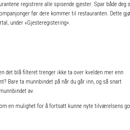
rantene registrere alle spisende gjester. Spar både deg 
kompanjonger før dere kommer til restauranten. Dette gj
tal, under «Gjesteregistering».
n det blå filteret trenger ikke ta over kvelden mer enn
nt? Bare ta munnbindet på når du går inn, og så snart
a munnbindet av.
m en mulighet for å fortsatt kunne nyte tilværelsens go