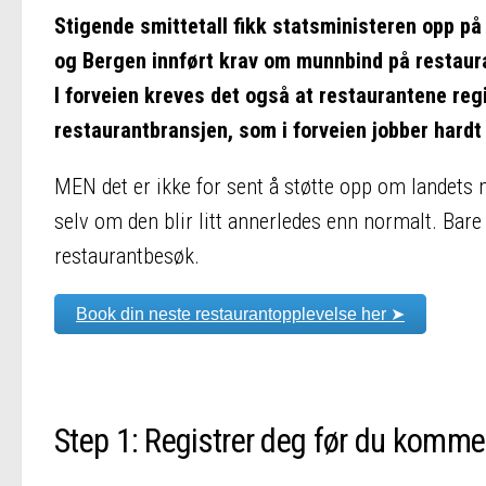
Stigende smittetall fikk statsministeren opp på t
og Bergen innført krav om munnbind på restauran
I forveien kreves det også at restaurantene regi
restaurantbransjen, som i forveien jobber hardt 
MEN det er ikke for sent å støtte opp om landets 
selv om den blir litt annerledes enn normalt. Bare 
restaurantbesøk.
Book din neste restaurantopplevelse her ➤
Step 1: Registrer deg før du komme