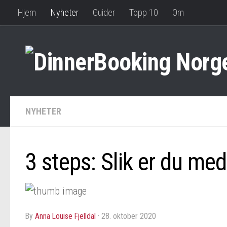
Hjem
Nyheter
Guider
Topp 10
Om
NYHETER
3 steps: Slik er du med
by
Anna Louise Fjelldal
·
28. oktober 2020