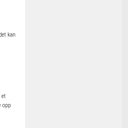
det kan
 et
e opp