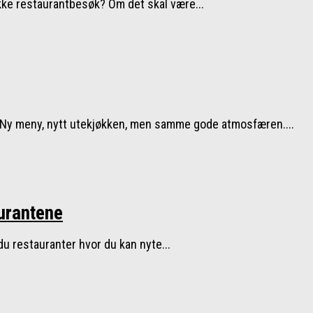
kke restaurantbesøk? Om det skal være...
! Ny meny, nytt utekjøkken, men samme gode atmosfæren....
aurantene
 du restauranter hvor du kan nyte...