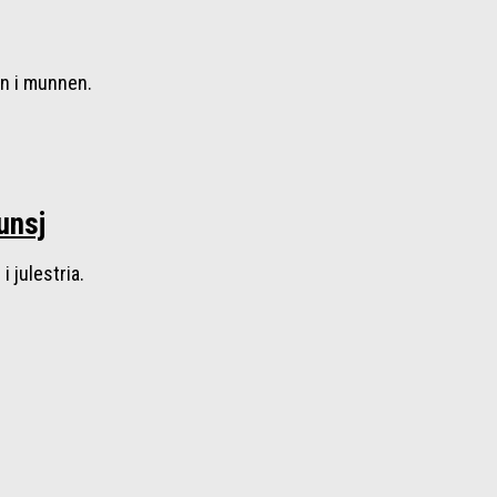
nn i munnen.
unsj
i julestria.