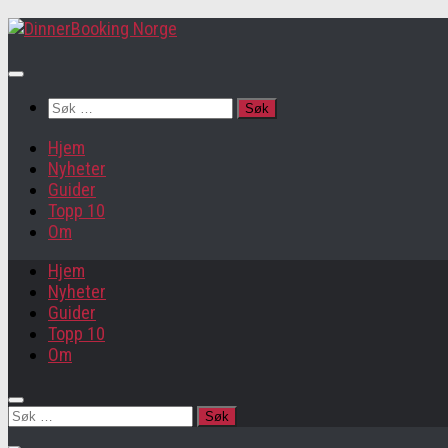
Søk
etter:
Hjem
Nyheter
Guider
Topp 10
Om
Hjem
Nyheter
Guider
Topp 10
Om
Søk
etter: