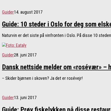
Guider
14. august 2017
Guide: 10 steder i Oslo for deg som elsk
Naturvin er det siste på vinfronten i Oslo. På disse 10 steden
Guider
28. juni 2017
Dansk nettside melder om «rosévær» – he
– Skider bjørnen i skoven? Ja det er rosévejr!
Guider
13. juni 2017
Guide: Prøv fiskelykken på disse restau