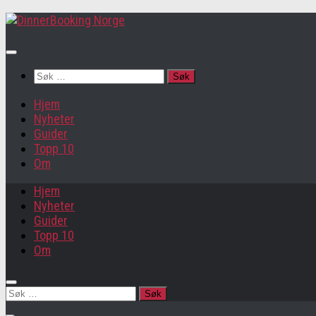
Søk
etter:
Hjem
Nyheter
Guider
Topp 10
Om
Hjem
Nyheter
Guider
Topp 10
Om
Søk
etter: