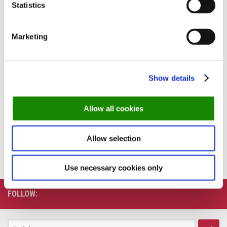
Statistics
PREVIOUS STORY
Marketing
Oslo guide: Feir farsdag med en middag!
YOU MAY ALSO LIKE...
Show details
Allow all cookies
Nyhet: Restaurant Code i
Party like Gatsby hos Gatsby
Barcode
Burger & Bar
Allow selection
20. DESEMBER 2019
29. AUGUST 2019
Use necessary cookies only
FOLLOW:
Søk