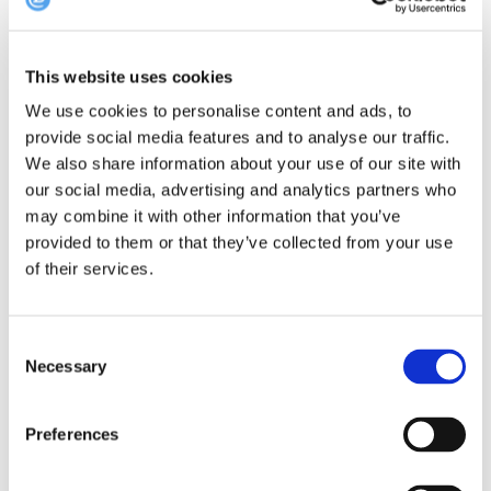
Book India Gate her ➤
This website uses cookies
LES OGSÅ:
We use cookies to personalise content and ads, to
provide social media features and to analyse our traffic.
Oslo Guide: Disse restaurantene holder åpent
We also share information about your use of our site with
Topp 10 oktober: – En helt fantastisk kveld!
our social media, advertising and analytics partners who
3 steps: Slik er du med til å hjelpe restaurantene!
may combine it with other information that you’ve
Oslo guide: 10 mandagsåpne restauranter
provided to them or that they’ve collected from your use
of their services.
Consent
Tags:
india gate
indisk
Necessary
Selection
Preferences
NEXT STORY
Take away guide: Tre Stuer & Bar og Silk Road