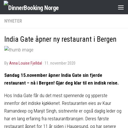
NYHETER
India Gate åpner ny restaurant i Bergen
by
Anna Louise Fjelldal
·
11. november 2020
Søndag 15.november åpner
India Gate sin fjerde
restaurant – nå i Bergen!
Gjør deg klar til en indisk reise.
Hos India Gate får du det mest spennende og ypperste
innenfor det indiske kjøkkenet. Restauranten eies av Kaur
Ramandeep og Manjit Singh, sistnevnte er også daglig leder og
har en lang erfaring fra restaurantbransjen. Deres første
restaurant åpnet for 11 år siden i Haugesund, og har senere