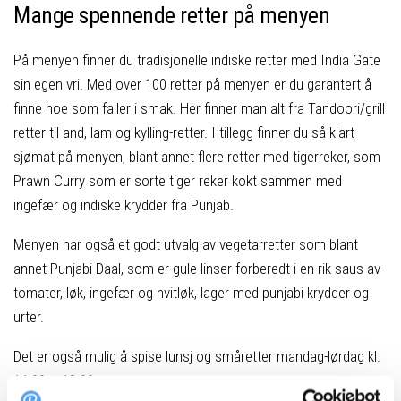
Mange spennende retter på menyen
På menyen finner du tradisjonelle indiske retter med India Gate
sin egen vri. Med over 100 retter på menyen er du garantert å
finne noe som faller i smak. Her finner man alt fra Tandoori/grill
retter til and, lam og kylling-retter. I tillegg finner du så klart
sjømat på menyen, blant annet flere retter med tigerreker, som
Prawn Curry som er sorte tiger reker kokt sammen med
ingefær og indiske krydder fra Punjab.
Menyen har også et godt utvalg av vegetarretter som blant
annet Punjabi Daal, som er gule linser forberedt i en rik saus av
tomater, løk, ingefær og hvitløk, lager med punjabi krydder og
urter.
Det er også mulig å spise lunsj og småretter mandag-lørdag kl.
14.00 – 18.00.